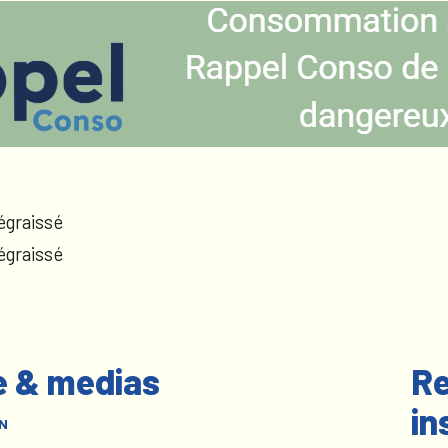
égraissé
égraissé
e & medias
Re
in
N