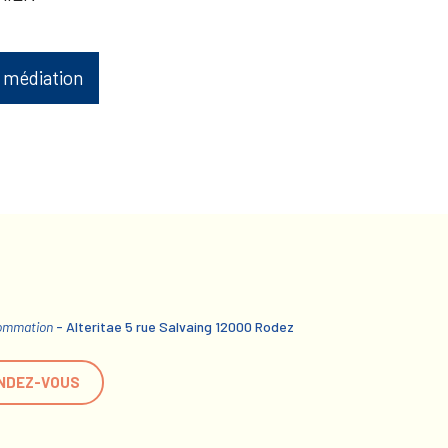
 médiation
sommation
- Alteritae 5 rue Salvaing 12000 Rodez
NDEZ-VOUS