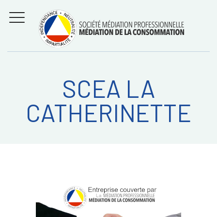
Aller
Régler les litiges
entre
au
consommateurs et
MENU
professionnels avec
contenu
la médiation de la
consommation
SCEA LA
Recherche
RECHERC
CATHERINETTE
sur: