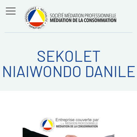
Aller
Régler les litiges
entre
au
consommateurs et
MENU
professionnels avec
contenu
la médiation de la
consommation
SEKOLET
Recherche
RECHERC
NIAIWONDO DANILE
sur: