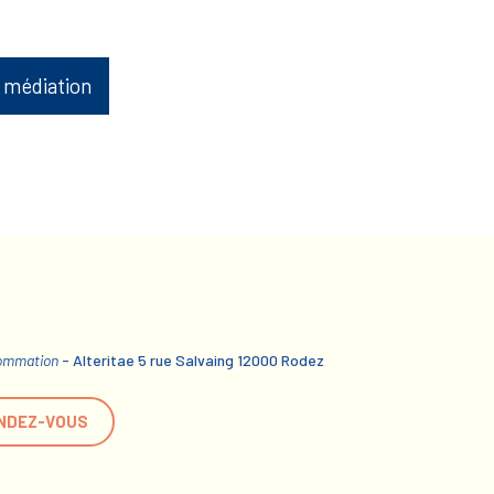
 médiation
sommation
- Alteritae 5 rue Salvaing 12000 Rodez
NDEZ-VOUS