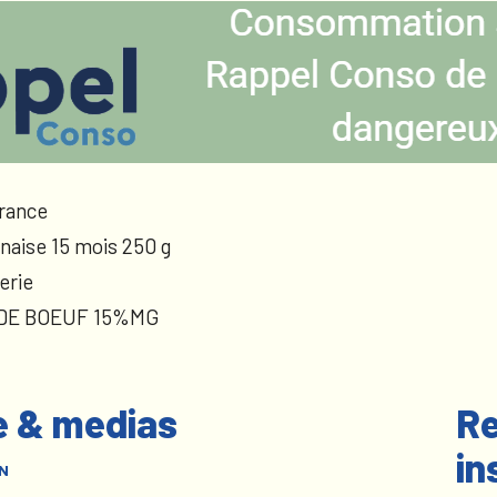
rance
naise 15 mois 250 g
erie
 DE BOEUF 15%MG
e & medias
Re
in
N