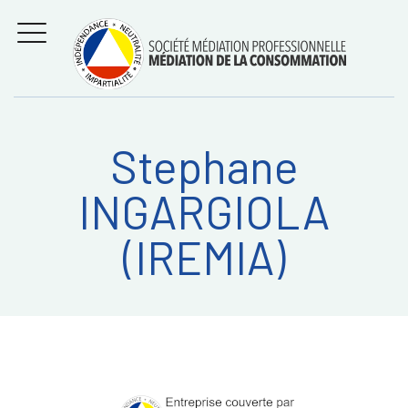
Aller
Régler les litiges
entre
au
consommateurs et
MENU
professionnels avec
contenu
la médiation de la
consommation
Stephane
Recherche
RECHERC
INGARGIOLA
sur:
(IREMIA)