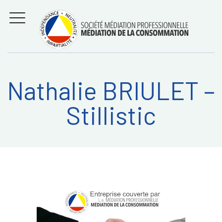
Aller
Régler les litiges
entre
au
consommateurs et
MENU
professionnels avec
contenu
la médiation de la
consommation
Nathalie BRIULET –
Recherche
RECHERC
Stillistic
sur: