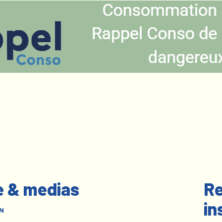
e & medias
Re
in
N