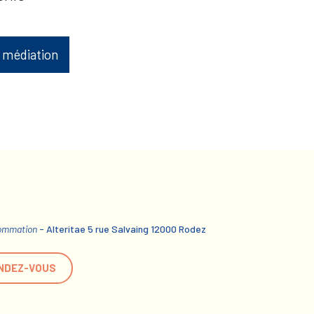
 médiation
sommation
- Alteritae 5 rue Salvaing 12000 Rodez
NDEZ-VOUS