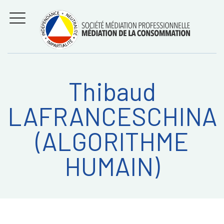
Aller
Régler les litiges
entre
au
consommateurs et
MENU
professionnels avec
contenu
la médiation de la
consommation
Thibaud
Recherche
RECHERC
LAFRANCESCHINA
sur:
(ALGORITHME
HUMAIN)