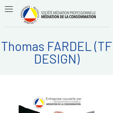
Aller
Régler les litiges
entre
au
consommateurs et
MENU
professionnels avec
contenu
la médiation de la
consommation
Thomas FARDEL (TF
Recherche
RECHERC
DESIGN)
sur: