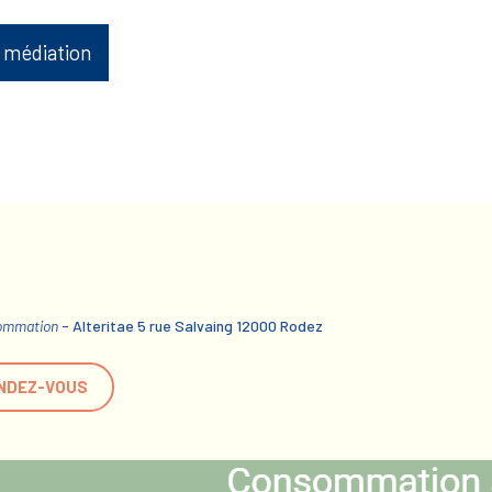
 médiation
sommation
- Alteritae 5 rue Salvaing 12000 Rodez
NDEZ-VOUS