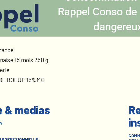
rance
naise 15 mois 250 g
erie
 DE BOEUF 15%MG
e & medias
Re
in
N
COMM
 PROFESSIONNELLE