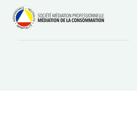
Aller
Régler les litiges
entre
au
consommateurs et
professionnels avec
contenu
la médiation de la
consommation