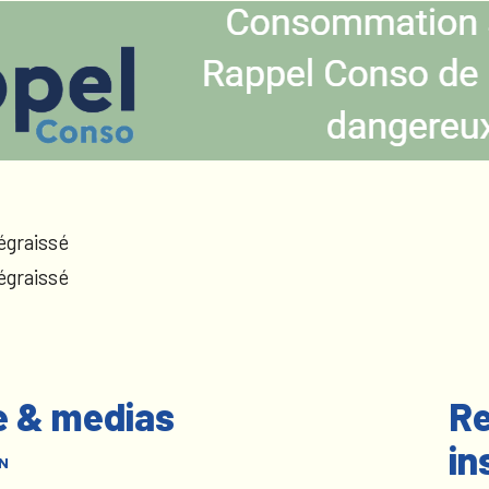
égraissé
égraissé
e & medias
Re
in
N