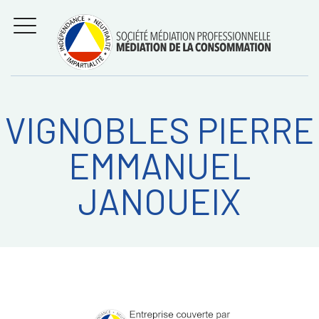
Aller
Régler les litiges
entre
au
consommateurs et
MENU
professionnels avec
contenu
la médiation de la
consommation
VIGNOBLES PIERRE
Recherche
RECHERC
EMMANUEL
sur:
JANOUEIX