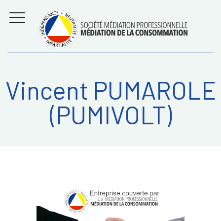
Aller
Régler les litiges
entre
au
consommateurs et
MENU
professionnels avec
contenu
la médiation de la
consommation
Vincent PUMAROLE
Recherche
RECHERC
(PUMIVOLT)
sur: