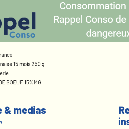
rance
naise 15 mois 250 g
erie
 DE BOEUF 15%MG
e & medias
Re
in
N