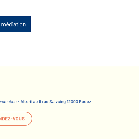
 médiation
sommation
- Alteritae 5 rue Salvaing 12000 Rodez
NDEZ-VOUS