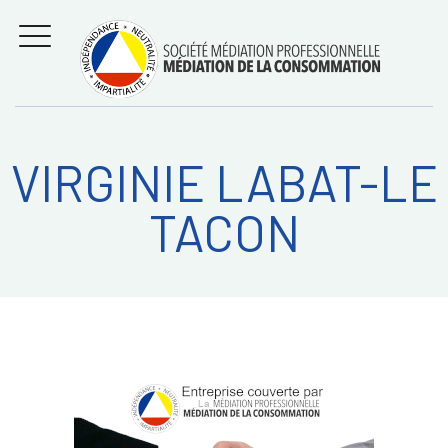
Aller
Régler les litiges
entre
au
consommateurs et
MENU
professionnels avec
contenu
la médiation de la
consommation
VIRGINIE LABAT-LE
Recherche
RECHERC
TACON
sur: