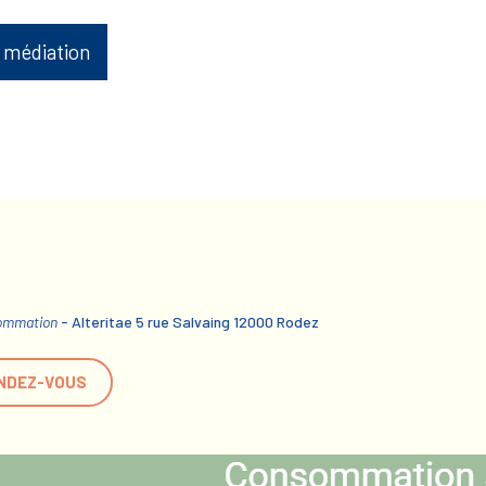
 médiation
sommation
- Alteritae 5 rue Salvaing 12000 Rodez
NDEZ-VOUS