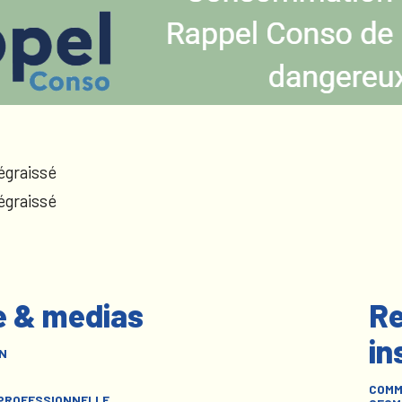
égraissé
égraissé
e & medias
Re
in
N
COMM
 PROFESSIONNELLE