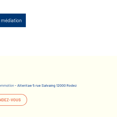
 médiation
sommation
- Alteritae 5 rue Salvaing 12000 Rodez
NDEZ-VOUS