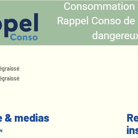
égraissé
égraissé
e & medias
Re
in
N