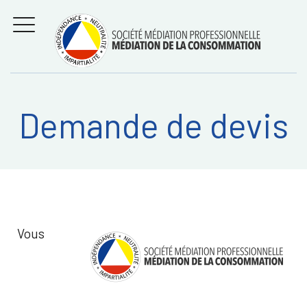
Aller
Régler les litiges
entre
au
consommateurs et
MENU
professionnels avec
contenu
la médiation de la
consommation
Demande de devis
Recherche
RECHERC
sur:
Vous