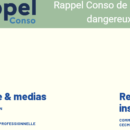
e & medias
Re
in
N
COMM
 PROFESSIONNELLE
CECM