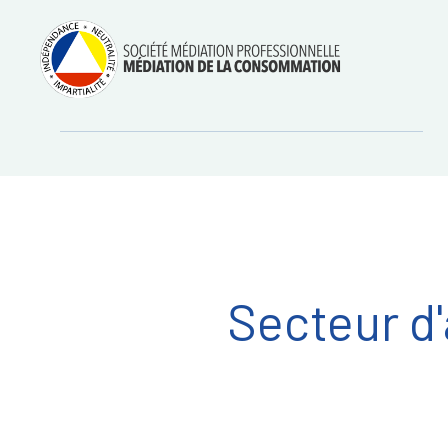
Aller
Régler les litiges
entre
au
consommateurs et
professionnels avec
contenu
la médiation de la
consommation
Secteur d'