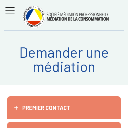
Aller
Régler les litiges
entre
au
consommateurs et
MENU
professionnels avec
contenu
la médiation de la
consommation
Demander une
Recherche
RECHERC
médiation
sur:
PREMIER CONTACT