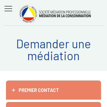
Aller
Régler les litiges
entre
au
consommateurs et
MENU
professionnels avec
contenu
la médiation de la
consommation
Demander une
Recherche
RECHERC
médiation
sur:
PREMIER CONTACT