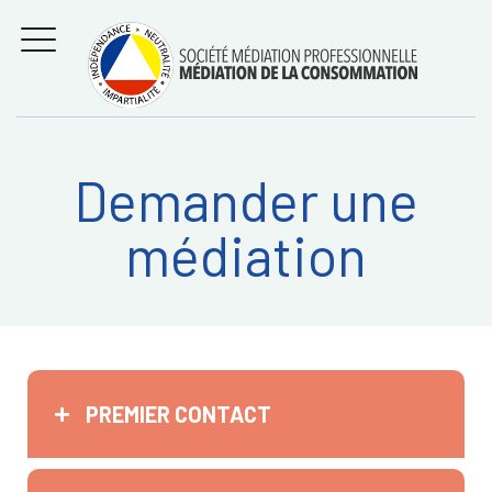
Aller
Régler les litiges
entre
au
consommateurs et
MENU
professionnels avec
contenu
la médiation de la
consommation
Demander une
Recherche
RECHERC
médiation
sur:
PREMIER CONTACT