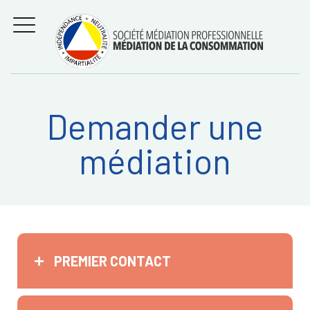
Aller
Régler les litiges
entre
au
consommateurs et
MENU
professionnels avec
contenu
la médiation de la
consommation
Demander une
Recherche
RECHERC
médiation
sur:
PREMIER CONTACT