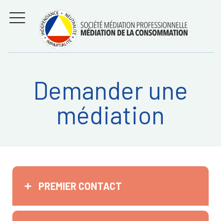
Aller
Régler les litiges
entre
au
consommateurs et
MENU
professionnels avec
contenu
la médiation de la
consommation
Demander une
Recherche
RECHERC
médiation
sur:
PREMIER CONTACT